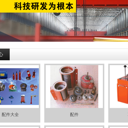
心
配件
配件大全