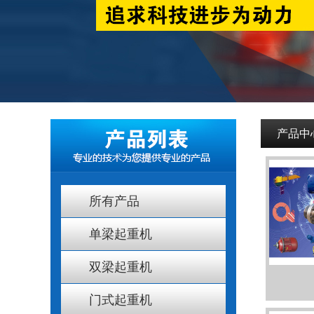
产品中
所有产品
单梁起重机
双梁起重机
门式起重机