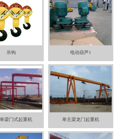
吊钩
电动葫芦1
单梁门式起重机
单主梁龙门起重机