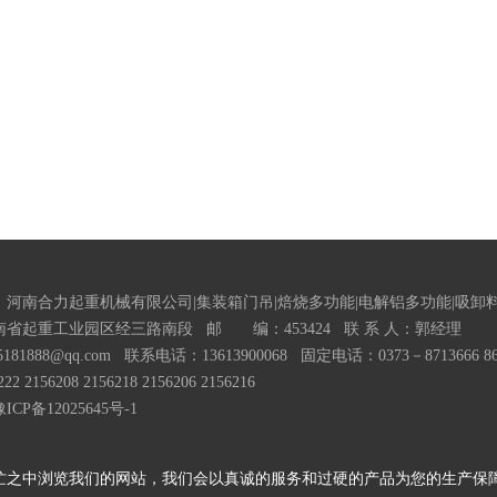
河南合力起重机械有限公司|集装箱门吊|焙烧多功能|电解铝多功能|吸卸料
省起重工业园区经三路南段 邮 编：453424 联 系 人：郭经理
85181888@qq.com 联系电话：13613900068 固定电话：0373－8713666 8611
222 2156208 2156218 2156206 2156216
豫ICP备12025645号-1
忙之中浏览我们的网站，我们会以真诚的服务和过硬的产品为您的生产保