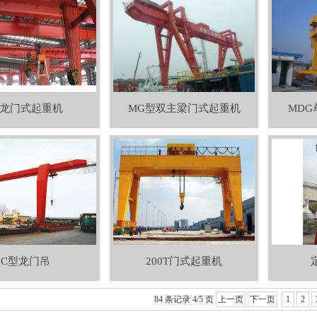
龙门式起重机
MG型双主梁门式起重机
MD
C型龙门吊
200T门式起重机
84 条记录 4/5 页
上一页
下一页
1
2