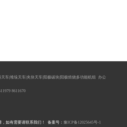
天车|堆垛天车|夹块天车|阳极碳块|阳极焙烧多功能机组 办公
979 8611670
障，如有需要请联系我们！ 备案号：
豫ICP备12025645号-1