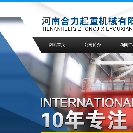
网站首页
公司简介
新闻中