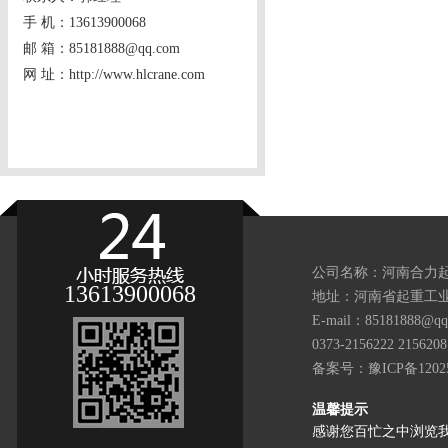
手 机：13613900068
邮 箱：85181888@qq.com
网 址：http://www.hlcrane.com
公司名称：河南合力起
13613900068
地址：河南省起重工业
E-mail：85181888@
0373-2156222 2156208
备案号：
豫ICP备1202
温馨提示
感谢您百忙之中浏览