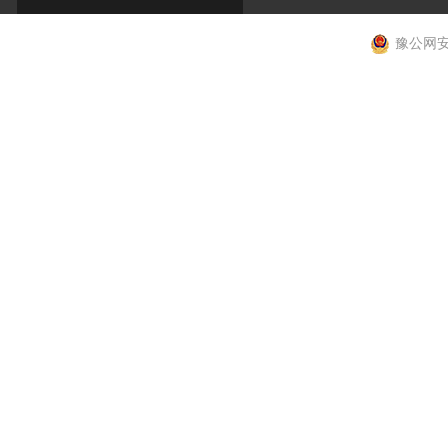
豫公网安备