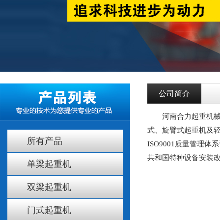
公司简介
河南合力起重机械有限
式、旋臂式起重机及轻
所有产品
ISO9001质量管
共和国特种设备安装
单梁起重机
双梁起重机
门式起重机