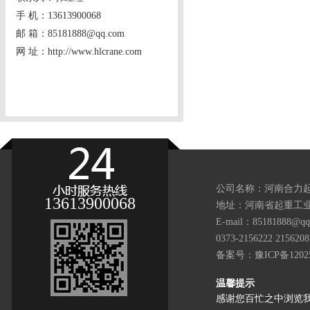
手 机：13613900068
邮 箱：85181888@qq.com
网 址：http://www.hlcrane.com
公司名称：河南合力起
13613900068
地址：河南省起重工业
E-mail：85181888@
0373-2156222 2156208
备案号：
豫ICP备1202
温馨提示
感谢您百忙之中浏览