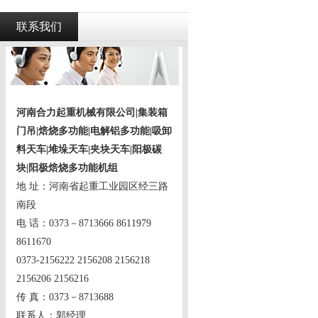
联系我们
河南合力起重机械有限公司|集装箱
门吊|焙烧多功能|电解铝多功能|吸卸
料天车|堆垛天车|夹块天车|阳极碳
块|阳极焙烧多功能机组
地 址：河南省起重工业园区经三路
南段
电 话：0373－8713666 8611979
8611670
0373-2156222 2156208 2156218
2156206 2156216
传 真：0373－8713688
联系人：郭经理