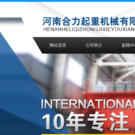
网站首页
公司简介
新闻中