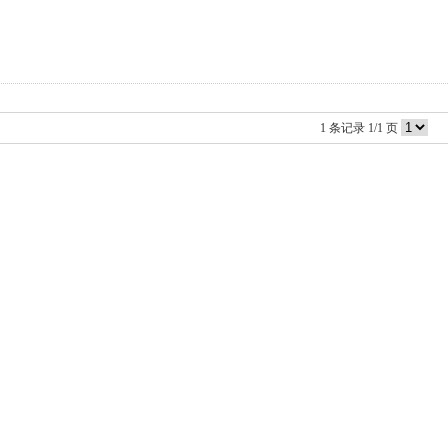
1 条记录 1/1 页