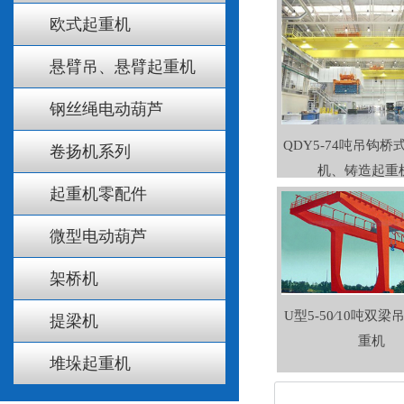
欧式起重机
悬臂吊、悬臂起重机
钢丝绳电动葫芦
QDY5-74吨吊钩
卷扬机系列
机、铸造起重
起重机零配件
微型电动葫芦
架桥机
U型5-50∕10吨双
提梁机
重机
堆垛起重机