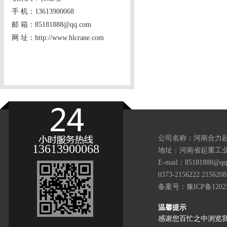
手 机：13613900068
邮 箱：85181888@qq.com
网 址：http://www.hlcrane.com
公司名称：河南合力起
13613900068
地址：河南省起重工业
E-mail：85181888@
0373-2156222 2156208
备案号：
豫ICP备1202
温馨提示
感谢您百忙之中浏览