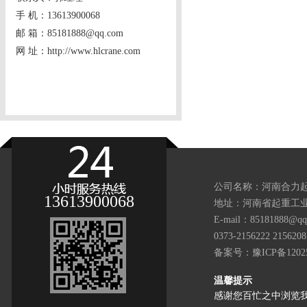
手 机：13613900068
邮 箱：85181888@qq.com
网 址：http://www.hlcrane.com
公司名称：河南合力起
13613900068
地址：河南省起重工业
E-mail：85181888@
0373-2156222 2156208
备案号：
豫ICP备1202
温馨提示
感谢您百忙之中浏览