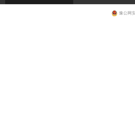
豫公网安备