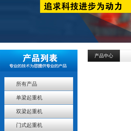
产品中心
所有产品
单梁起重机
双梁起重机
门式起重机