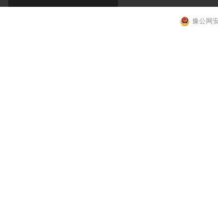
豫公网安备