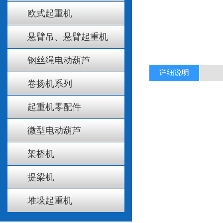
欧式起重机
悬臂吊、悬臂起重机
钢丝绳电动葫芦
详细说明
卷扬机系列
起重机零配件
微型电动葫芦
架桥机
提梁机
堆垛起重机