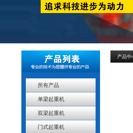
产品中
所有产品
单梁起重机
双梁起重机
门式起重机