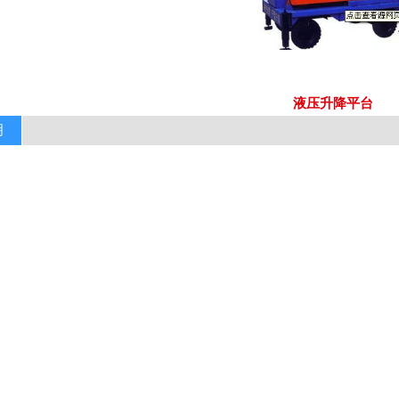
液压升降平台
明