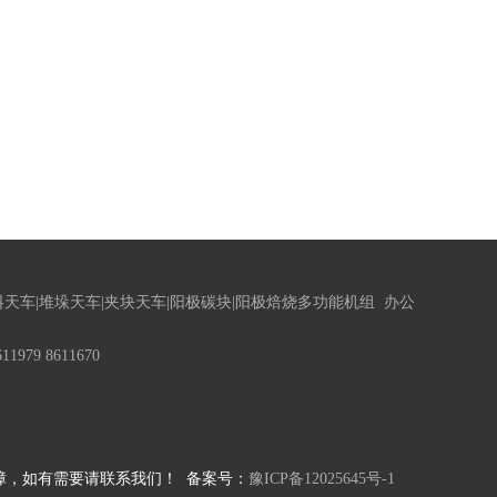
天车|堆垛天车|夹块天车|阳极碳块|阳极焙烧多功能机组 办公
979 8611670
障，如有需要请联系我们！ 备案号：
豫ICP备12025645号-1