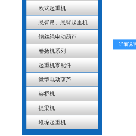
欧式起重机
悬臂吊、悬臂起重机
钢丝绳电动葫芦
详细说
卷扬机系列
起重机零配件
微型电动葫芦
架桥机
提梁机
堆垛起重机