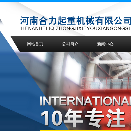
网站首页
公司简介
新闻中心