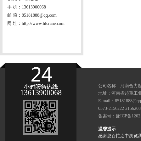
手 机：13613900068
邮 箱：85181888@qq.com
网 址：http://www.hlcrane.com
公司名称：河南合力起
13613900068
地址：河南省起重工业
E-mail：85181888@
0373-2156222 2156208
备案号：
豫ICP备1202
温馨提示
感谢您百忙之中浏览